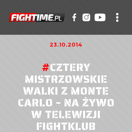
23.10.2014
#
CZTERY
MISTRZOWSKIE
WALKI Z MONTE
CARLO – NA ŻYWO
W TELEWIZJI
FIGHTKLUB