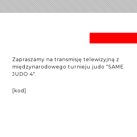
Zapraszamy na transmisję telewizyjną z
międzynarodowego turnieju judo "SAME
JUDO 4".
[kod]
SAME JUDO CUP 4
TATAMI 5