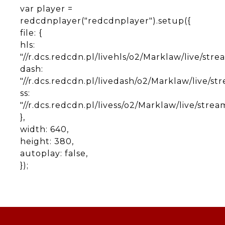
var player =
redcdnplayer("redcdnplayer").setup({
file: {
hls:
"//r.dcs.redcdn.pl/livehls/o2/Marklaw/live/strea
dash:
"//r.dcs.redcdn.pl/livedash/o2/Marklaw/live/stre
ss:
"//r.dcs.redcdn.pl/livess/o2/Marklaw/live/stream
},
width: 640,
height: 380,
autoplay: false,
});