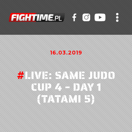
16.03.2019
#
LIVE: SAME JUDO
CUP 4 – DAY 1
(TATAMI 5)