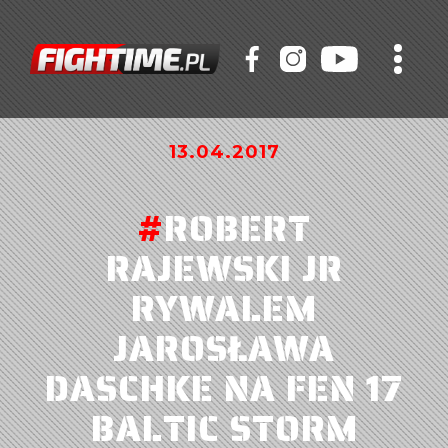
13.04.2017
#
ROBERT
RAJEWSKI JR
RYWALEM
JAROSŁAWA
DASCHKE NA FEN 17
BALTIC STORM