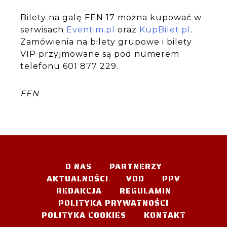
Bilety na galę FEN 17 można kupować w
serwisach
Eventim.pl
oraz
KupBilet.pl
.
Zamówienia na bilety grupowe i bilety
VIP przyjmowane są pod numerem
telefonu 601 877 229.
FEN
O NAS
PARTNERZY
AKTUALNOŚCI
VOD
PPV
REDAKCJA
REGULAMIN
POLITYKA PRYWATNOŚCI
POLITYKA COOKIES
KONTAKT