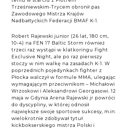
temu w starciu z Piotrem
Trześniewskim-Trycem obronił pas
Zawodowego Mistrza Krajów
Nadbałtyckich Federacji BMAF K-1.
Robert Rajewski junior (26 lat, 180 cm,
10-4) na FEN 17 Baltic Storm również
trzeci raz wystąpi w klatkoringu Fight
Exclusive Night, ale po raz pierwszy
stoczy w nim walkę na zasadach K-1. W
poprzednich pojedynkach fighter z
Płocka walczył w formule MMA, ulegając
wymagającym przeciwnikom – Michałowi
Wrzoskowi i Aleksandrowi Georgasowi. 12
maja w Gdynia Arena Rajewski jr powróci
do dyscypliny, w której odnosił
największe swoje sportowe sukcesy, m.in.
wielokrotnie zdobywał tytuł
kickbokserskiego mistrza Polski i