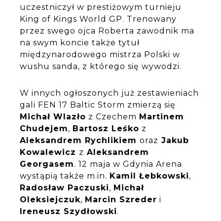
uczestniczył w prestiżowym turnieju
King of Kings World GP. Trenowany
przez swego ojca Roberta zawodnik ma
na swym koncie także tytuł
międzynarodowego mistrza Polski w
wushu sanda, z którego się wywodzi.
W innych ogłoszonych już zestawieniach
gali FEN 17 Baltic Storm zmierzą się
Michał Wlazło
z Czechem
Martinem
Chudejem
,
Bartosz Leśko
z
Aleksandrem Rychlikiem
oraz
Jakub
Kowalewicz
z
Aleksandrem
Georgasem
. 12 maja w Gdynia Arena
wystąpią także m.in.
Kamil Łebkowski
,
Radosław Paczuski
,
Michał
Oleksiejczuk
,
Marcin Szreder
i
Ireneusz Szydłowski
.