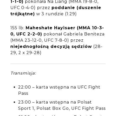
1-1-0)
pokonała Na Liang (MMA 19-8-0,
UFC 0-4-0) przez
poddanie (duszenie
trójkątne)
w 3 rundzie (1:29)
155 lb:
Maheshate Hayisaer (MMA 10-3-
0, UFC 2-2-0)
pokonał Gabriela Beniteza
(MMA 23-12-0, UFC 7-8-0) przez
niejednogłośną decyzją sędziów
(28-
29, 2 x 29-28)
Transmisja:
22:00 – karta wstępna na UFC Fight
Pass
23:00 – karta wstępna na Polsat
Sport 1, Polsat Box Go, UFC Fight Pass