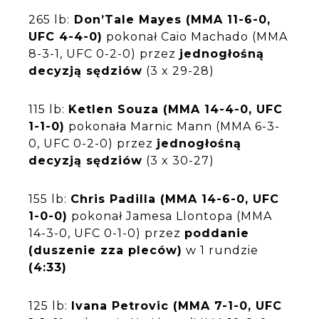
265 lb:
Don’Tale Mayes (MMA 11-6-0,
UFC 4-4-0)
pokonał Caio Machado (MMA
8-3-1, UFC 0-2-0) przez
jednogłośną
decyzją sędziów
(3 x 29-28)
115 lb:
Ketlen Souza (MMA 14-4-0, UFC
1-1-0)
pokonała Marnic Mann (MMA 6-3-
0, UFC 0-2-0) przez
jednogłośną
decyzją sędziów
(3 x 30-27)
155 lb:
Chris Padilla (MMA 14-6-0, UFC
1-0-0)
pokonał Jamesa Llontopa (MMA
14-3-0, UFC 0-1-0) przez
poddanie
(duszenie zza pleców)
w 1 rundzie
(4:33)
125 lb:
Ivana Petrovic (MMA 7-1-0, UFC