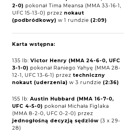
2-0)
pokonał Tima Meansa (MMA 33-16-1,
UFC 15-13-0) przez
nokaut
(podbródkowy)
w 1 rundzie
(2:09)
Karta wstępna:
135 lb:
Victor Henry (MMA 24-6-0, UFC
3-1-0)
pokonał Raniego Yahyę (MMA 28-
12-1, UFC 13-6-1) przez
techniczny
nokaut (uderzenia)
w 3 rundzie
(2:36)
155 lb:
Austin Hubbard (MMA 16-7-0,
UFC 4-5-0)
pokonał Michała Figlaka
(MMA 8-2-0, UFC 0-2-0) przez
jednogłośną decyzją sędziów
(3 x 29-
28)