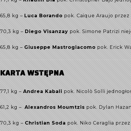
65,8 kg –
Luca Borando
pok. Caique Araujo przez
70,3 kg –
Diego Visanzay
pok. Simone Patrizi nie
65,8 kg –
Giuseppe Mastrogiacomo
pok. Erick W
KARTA WSTĘPNA
77,1 kg –
Andrea Kabali
pok. Nicolò Solli jednogł
61,2 kg –
Alexandros Moumtzis
pok. Dylan Hazan
70,3 kg –
Christian Soda
pok. Niko Ceraglia przez