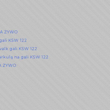
 NA ŻYWO
 gali KSW 122
walk gali KSW 122
arkulą na gali KSW 122
NA ŻYWO