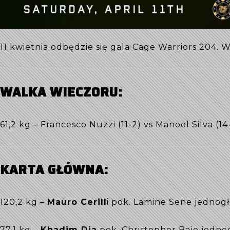
11 kwietnia odbędzie się gala Cage Warriors 204.
WALKA WIECZORU:
61,2 kg – Francesco Nuzzi (11-2) vs Manoel Silva (14
KARTA GŁÓWNA:
120,2 kg –
Mauro Cerill
i pok. Lamine Sene jednog
77,1 kg –
Khadim Dia
pok. Christopher Bajo jedno