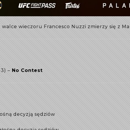
 W walce wieczoru Francesco Nuzzi zmierzy się z M
-3) –
No Contest
łośną decyzją sędziów
głośną decyzją sędziów