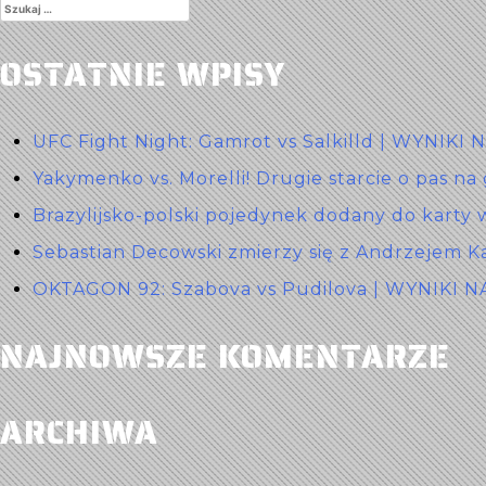
Szukaj:
OSTATNIE WPISY
UFC Fight Night: Gamrot vs Salkilld | WYNIKI
Yakymenko vs. Morelli! Drugie starcie o pas na
Brazylijsko-polski pojedynek dodany do karty 
Sebastian Decowski zmierzy się z Andrzejem K
OKTAGON 92: Szabova vs Pudilova | WYNIKI 
NAJNOWSZE KOMENTARZE
ARCHIWA