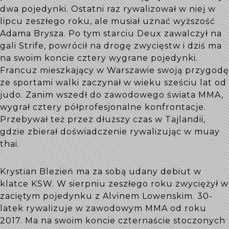
dwa pojedynki. Ostatni raz rywalizował w niej w
lipcu zeszłego roku, ale musiał uznać wyższość
Adama Brysza. Po tym starciu Deux zawalczył na
gali Strife, powrócił na drogę zwycięstw i dziś ma
na swoim koncie cztery wygrane pojedynki.
Francuz mieszkający w Warszawie swoją przygodę
ze sportami walki zaczynał w wieku sześciu lat od
judo. Zanim wszedł do zawodowego świata MMA,
wygrał cztery półprofesjonalne konfrontacje.
Przebywał też przez dłuższy czas w Tajlandii,
gdzie zbierał doświadczenie rywalizując w muay
thai.
Krystian Blezień ma za sobą udany debiut w
klatce KSW. W sierpniu zeszłego roku zwyciężył w
zaciętym pojedynku z Alvinem Lowenskim. 30-
latek rywalizuje w zawodowym MMA od roku
2017. Ma na swoim koncie czternaście stoczonych