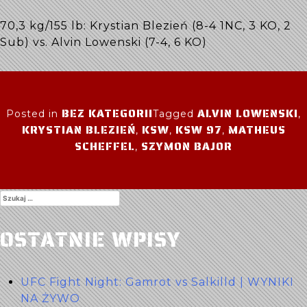
70,3 kg/155 lb: Krystian Blezień (8-4 1NC, 3 KO, 2
Sub) vs. Alvin Lowenski (7-4, 6 KO)
BEZ KATEGORII
ALVIN LOWENSKI
Posted in
Tagged
,
KRYSTIAN BLEZIEŃ
KSW
KSW 97
MATHEUS
,
,
,
SCHEFFEL
SZYMON BAJOR
,
Szukaj:
OSTATNIE WPISY
UFC Fight Night: Gamrot vs Salkilld | WYNIKI
NA ŻYWO