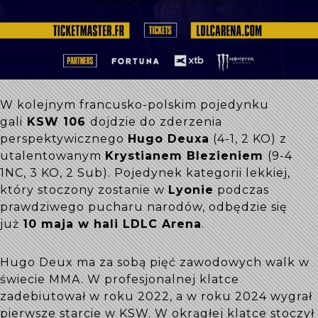
W kolejnym francusko-polskim pojedynku
gali
KSW 106
dojdzie do zderzenia
perspektywicznego
Hugo Deuxa
(4-1, 2 KO) z
utalentowanym
Krystianem Blezieniem
(9-4
1NC, 3 KO, 2 Sub). Pojedynek kategorii lekkiej,
który stoczony zostanie w
Lyonie
podczas
prawdziwego pucharu narodów, odbędzie się
już
10 maja w hali LDLC Arena
.
Hugo Deux ma za sobą pięć zawodowych walk w
świecie MMA. W profesjonalnej klatce
zadebiutował w roku 2022, a w roku 2024 wygrał
pierwsze starcie w KSW. W okrągłej klatce stoczył