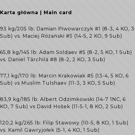
Karta główna | Main card
93 kg/205 lb: Damian Piwowarczyk #1 (8-3, 4 KO, 3
Sub) vs. Maciej Różański #5 (14-5, 2 KO, 9 Sub)
65,8 kg/145 lb: Adam Soldaev #5 (8-2, 5 KO, 1 Sub)
vs. Daniel Tărchilă #8 (8-2, 2 KO, 3 Sub)
77,1 kg/170 lb: Marcin Krakowiak #5 (13-4, 5 KO, 6
Sub) vs Muslim Tulshaev (11-3, 3 KO, 5 Sub)
83,9 kg/185 lb: Albert Odzimkowski (14-7 1NC, 6
KO, 7 Sub) vs David Hošek (11-5-1, 8 KO, 2 Sub)
120,2 kg/265 lb: Filip Stawowy (10-5, 8 KO, 1 Sub)
vs. Kamil Gawryjołek (5-1, 4 KO, 1 Sub)