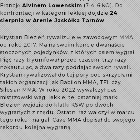
Francję
Alvinem Lowenskim
(7-4, 6 KO). Do
konfrontacji w kategorii lekkiej dojdzie
24
sierpnia w Arenie Jaskółka Tarnów
.
Krystian Blezień rywalizuje w zawodowym MMA
od roku 2017. Ma na swoim koncie dwanaście
stoczonych pojedynków, z których osiem wygrał.
Pięć razy tryumfował przed czasem, trzy razy
nokautując, a dwa razy poddając swoich rywali.
Krystian rywalizował do tej pory pod skrzydłami
takich organizacji jak Babilon MMA, TFL czy
Silesian MMA. W roku 2022 wywalczył pas
mistrzowski wagi lekkiej tej ostatniej marki.
Blezień wejdzie do klatki KSW po dwóch
wygranych z rzędu. Ostatni raz walczył w marcu
tego roku i na gali Cave MMA dopisał do swojego
rekordu kolejną wygraną.