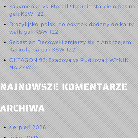
Yakymenko vs. Morelli! Drugie starcie o pas na
gali KSW 122
Brazylijsko-polski pojedynek dodany do karty
walk gali KSW 122
Sebastian Decowski zmierzy się z Andrzejem
Karkulą na gali KSW 122
OKTAGON 92: Szabova vs Pudilova | WYNIKI
NA ŻYWO
NAJNOWSZE KOMENTARZE
ARCHIWA
sierpień 2026
lipiec 2026