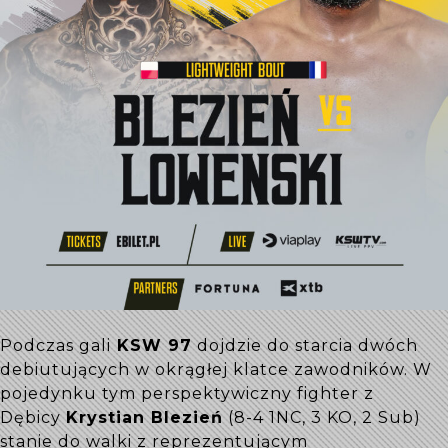
Podczas gali
KSW 97
dojdzie do starcia dwóch
debiutujących w okrągłej klatce zawodników. W
pojedynku tym perspektywiczny fighter z
Dębicy
Krystian Blezień
(8-4 1NC, 3 KO, 2 Sub)
stanie do walki z reprezentującym