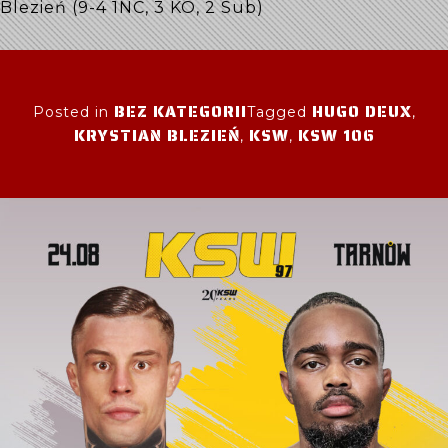
Blezień (9-4 1NC, 3 KO, 2 Sub)
BEZ KATEGORII
HUGO DEUX
Posted in
Tagged
,
KRYSTIAN BLEZIEŃ
KSW
KSW 106
,
,