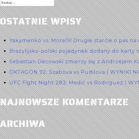
Szukaj:
OSTATNIE WPISY
Yakymenko vs. Morelli! Drugie starcie o pas na
Brazylijsko-polski pojedynek dodany do karty 
Sebastian Decowski zmierzy się z Andrzejem K
OKTAGON 92: Szabova vs Pudilova | WYNIKI 
UFC Fight Night 283: Medić vs Rodriguez | W
NAJNOWSZE KOMENTARZE
ARCHIWA