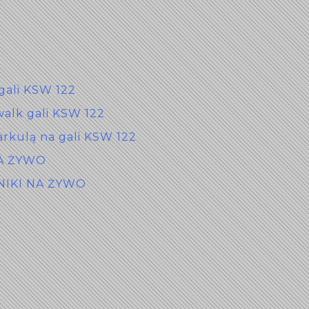
 gali KSW 122
walk gali KSW 122
arkulą na gali KSW 122
NA ŻYWO
YNIKI NA ŻYWO