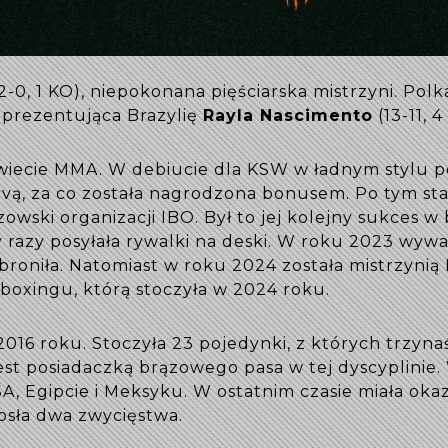
2-0, 1 KO), niepokonana pięściarska mistrzyni. Pol
reprezentująca Brazylię
Rayla Nascimento
(13-11, 4
iecie MMA. W debiucie dla KSW w ładnym stylu pok
ą, za co została nagrodzona bonusem. Po tym starc
zowski organizacji IBO. Był to jej kolejny sukces 
 razy posyłała rywalki na deski. W roku 2023 wywa
obroniła. Natomiast w roku 2024 została mistrzynią
boxingu, którą stoczyła w 2024 roku.
6 roku. Stoczyła 23 pojedynki, z których trzyna
. Jest posiadaczką brązowego pasa w tej dyscyplin
SA, Egipcie i Meksyku. W ostatnim czasie miała okaz
osła dwa zwycięstwa.