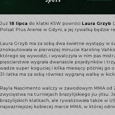
Już
18 lipca
do klatki KSW powróci
Laura Grzyb
(
Polsat Plus Arenie w Gdyni, a jej rywalką będzie 
Laura Grzyb ma za sobą dwa świetne występy w św
znokautowała w pierwszej minucie Karolinę Vaňkov
którego się wywodzi, i wywalczyła w nim pas mistr
pięściarstwie wygrała dwanaście pojedynków i trzy
wadze super koguciej i kilka miesięcy później go 
31-latka ma za sobą również wygraną walkę w kick
Rayla Nascimento walczy w zawodowym MMA od 201
zwycięstwa na turniejach brazylijskiego jiu-jitsu
brazylijskich klatkach, ale rywalizowała także w U
najważniejszej kobiecej marce MMA, w której odni