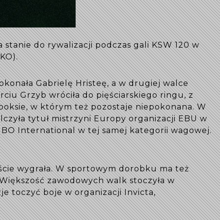
ka stanie do rywalizacji podczas gali KSW 120 w
 KO).
onała Gabrielę Hristeę, a w drugiej walce
iu Grzyb wróciła do pięściarskiego ringu, z
w boksie, w którym też pozostaje niepokonana. W
lczyła tytuł mistrzyni Europy organizacji EBU w
 IBO International w tej samej kategorii wagowej.
ście wygrała. W sportowym dorobku ma też
ie. Większość zawodowych walk stoczyła w
je toczyć boje w organizacji Invicta,