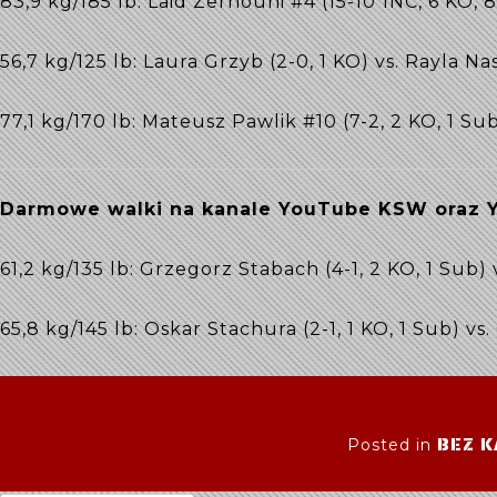
83,9 kg/185 lb: Laid Zerhouni #4 (15-10 1NC, 6 KO, 
56,7 kg/125 lb: Laura Grzyb (2-0, 1 KO) vs. Rayla Na
77,1 kg/170 lb: Mateusz Pawlik #10 (7-2, 2 KO, 1 Su
Darmowe walki na kanale YouTube KSW oraz 
61,2 kg/135 lb: Grzegorz Stabach (4-1, 2 KO, 1 Sub)
65,8 kg/145 lb: Oskar Stachura (2-1, 1 KO, 1 Sub) vs
BEZ K
Posted in