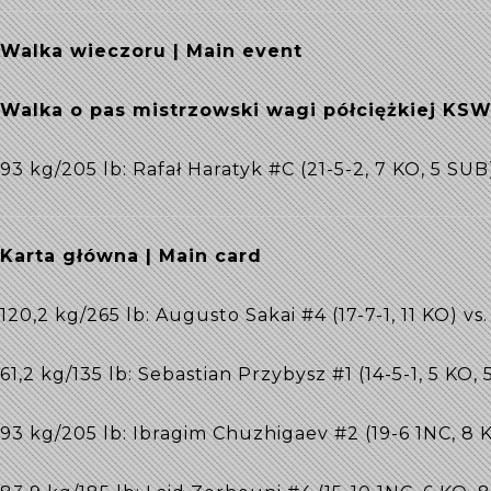
Walka wieczoru | Main event
Walka o pas mistrzowski wagi półciężkiej KS
93 kg/205 lb: Rafał Haratyk #C (21-5-2, 7 KO, 5 SUB
Karta główna | Main card
120,2 kg/265 lb: Augusto Sakai #4 (17-7-1, 11 KO) vs.
61,2 kg/135 lb: Sebastian Przybysz #1 (14-5-1, 5 KO,
93 kg/205 lb: Ibragim Chuzhigaev #2 (19-6 1NC, 8 K