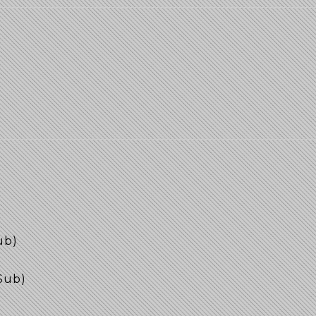
ub)
 Sub)