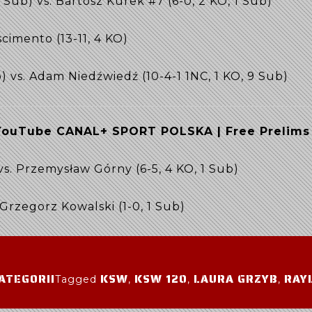
8 Sub) vs. Bartosz Kurek #7 (6-0, 2 KO, 1 Sub)
scimento (13-11, 4 KO)
b) vs. Adam Niedźwiedź (10-4-1 1NC, 1 KO, 9 Sub)
YouTube CANAL+ SPORT POLSKA | Free Prelims
 vs. Przemysław Górny (6-5, 4 KO, 1 Sub)
. Grzegorz Kowalski (1-0, 1 Sub)
ATEGORII
KSW
KSW 120
LAURA GRZYB
RAY
Tagged
,
,
,