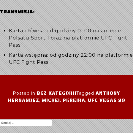
TRANSMISJA:
Karta główna: od godziny 01:00 na antenie
Polsatu Sport 1 oraz na platformie UFC Fight
Pass
Karta wstępna: od godziny 22:00 na platformie
UFC Fight Pass
BEZ KATEGORII
ANTHONY
Posted in
Tagged
HERNANDEZ
MICHEL PEREIRA
UFC VEGAS 99
,
,
Szukaj: