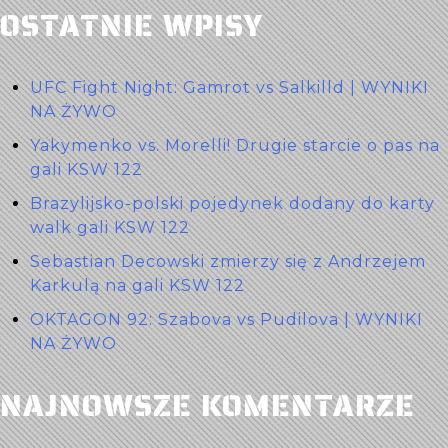
OSTATNIE WPISY
UFC Fight Night: Gamrot vs Salkilld | WYNIKI
NA ŻYWO
Yakymenko vs. Morelli! Drugie starcie o pas na
gali KSW 122
Brazylijsko-polski pojedynek dodany do karty
walk gali KSW 122
Sebastian Decowski zmierzy się z Andrzejem
Karkulą na gali KSW 122
OKTAGON 92: Szabova vs Pudilova | WYNIKI
NA ŻYWO
NAJNOWSZE KOMENTARZE