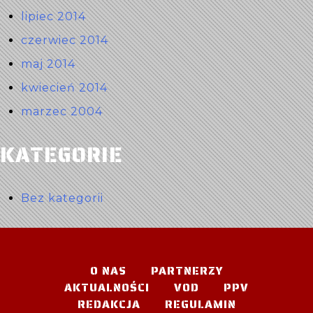
lipiec 2014
czerwiec 2014
maj 2014
kwiecień 2014
marzec 2004
KATEGORIE
Bez kategorii
O NAS
PARTNERZY
AKTUALNOŚCI
VOD
PPV
REDAKCJA
REGULAMIN