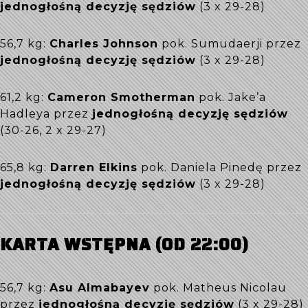
jednogłośną decyzję sędziów
(3 x 29-28)
56,7 kg:
Charles Johnson
pok. Sumudaerji przez
jednogłośną decyzję sędziów
(3 x 29-28)
61,2 kg:
Cameron Smotherman
pok. Jake’a
Hadleya przez
jednogłośną decyzję sędziów
(30-26, 2 x 29-27)
65,8 kg:
Darren Elkins
pok. Daniela Pinedę przez
jednogłośną decyzję sędziów
(3 x 29-28)
KARTA WSTĘPNA (OD 22:00)
56,7 kg:
Asu Almabayev
pok. Matheus Nicolau
przez
jednogłośną decyzję sędziów
(3 x 29-28)