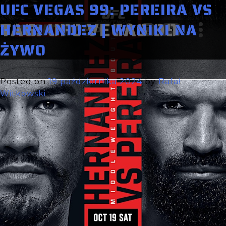
UFC VEGAS 99: PEREIRA VS
TAG:
UFC VEGAS 99
HERNANDEZ | WYNIKI NA
ŻYWO
Posted on
19 października 2024
by
Rafał
Witkowski