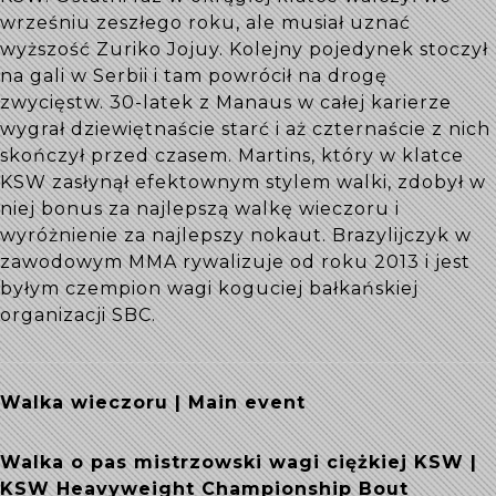
wrześniu zeszłego roku, ale musiał uznać
wyższość Zuriko Jojuy. Kolejny pojedynek stoczył
na gali w Serbii i tam powrócił na drogę
zwycięstw. 30-latek z Manaus w całej karierze
wygrał dziewiętnaście starć i aż czternaście z nich
skończył przed czasem. Martins, który w klatce
KSW zasłynął efektownym stylem walki, zdobył w
niej bonus za najlepszą walkę wieczoru i
wyróżnienie za najlepszy nokaut. Brazylijczyk w
zawodowym MMA rywalizuje od roku 2013 i jest
byłym czempion wagi koguciej bałkańskiej
organizacji SBC.
Walka wieczoru | Main event
Walka o pas mistrzowski wagi ciężkiej KSW |
KSW Heavyweight Championship Bout