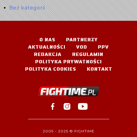
Bez kategorii
O NAS
PARTNERZY
AKTUALNOŚCI
VOD
PPV
REDAKCJA
REGULAMIN
POLITYKA PRYWATNOŚCI
POLITYKA COOKIES
KONTAKT
2009 - 2025 © FIGHTIME