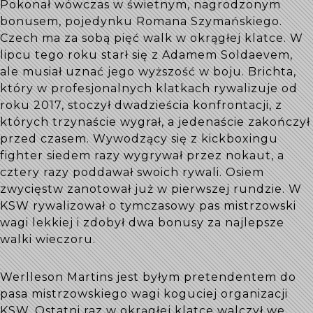
Pokonał wówczas w świetnym, nagrodzonym
bonusem, pojedynku Romana Szymańskiego.
Czech ma za sobą pięć walk w okrągłej klatce. W
lipcu tego roku starł się z Adamem Soldaevem,
ale musiał uznać jego wyższość w boju. Brichta,
który w profesjonalnych klatkach rywalizuje od
roku 2017, stoczył dwadzieścia konfrontacji, z
których trzynaście wygrał, a jedenaście zakończył
przed czasem. Wywodzący się z kickboxingu
fighter siedem razy wygrywał przez nokaut, a
cztery razy poddawał swoich rywali. Osiem
zwycięstw zanotował już w pierwszej rundzie. W
KSW rywalizował o tymczasowy pas mistrzowski
wagi lekkiej i zdobył dwa bonusy za najlepsze
walki wieczoru.
Werlleson Martins jest byłym pretendentem do
pasa mistrzowskiego wagi koguciej organizacji
KSW. Ostatni raz w okrągłej klatce walczył we