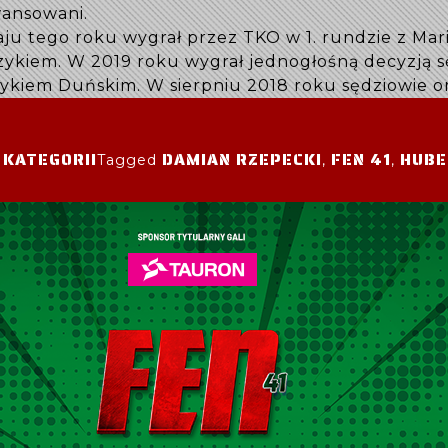
wansowani.
maju tego roku wygrał przez TKO w 1. rundzie z M
ykiem. W 2019 roku wygrał jednogłośną decyzją sę
rykiem Duńskim. W sierpniu 2018 roku sędziowie o
 KATEGORII
DAMIAN RZEPECKI
FEN 41
HUBE
Tagged
,
,