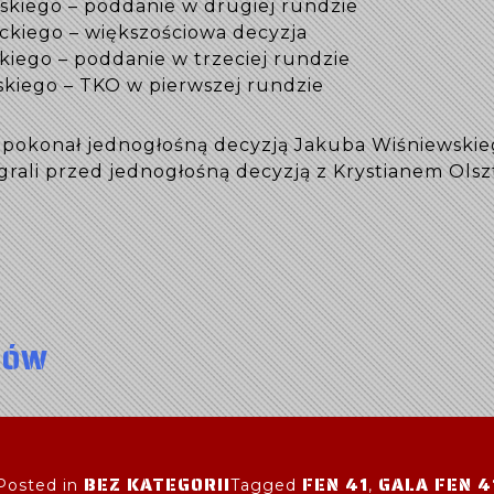
skiego – poddanie w drugiej rundzie
wickiego – większościowa decyzja
kiego – poddanie w trzeciej rundzie
kiego – TKO w pierwszej rundzie
g) pokonał jednogłośną decyzją Jakuba Wiśniewski
grali przed jednogłośną decyzją z Krystianem Olsz
RÓW
BEZ KATEGORII
FEN 41
GALA FEN 4
Posted in
Tagged
,