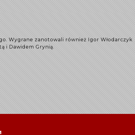
ego. Wygrane zanotowali również Igor Włodarczyk
tą i Dawidem Grynią.
1