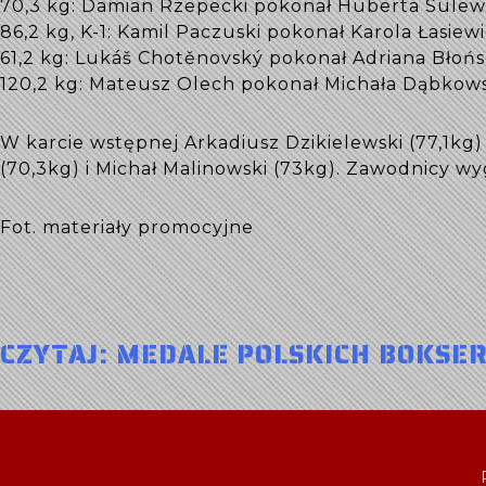
70,3 kg: Damian Rzepecki pokonał Huberta Sulew
86,2 kg, K-1: Kamil Paczuski pokonał Karola Łasie
61,2 kg: Lukáš Chotěnovský pokonał Adriana Błońs
120,2 kg: Mateusz Olech pokonał Michała Dąbkows
W karcie wstępnej Arkadiusz Dzikielewski (77,1k
(70,3kg) i Michał Malinowski (73kg). Zawodnicy wy
Fot. materiały promocyjne
CZYTAJ: MEDALE POLSKICH BOKSE