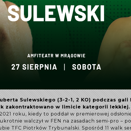
uberta Sulewskiego (3-2-1, 2 KO) podczas gali
k zakontraktowano w limicie kategorii lekkiej
021 roku, kiedy to poddał w premierowej odsłoni
ukrotnie walczył w FEN na zasadach semi-pro – po
ubie TFC Piotrków Trybunalski. Spośród 11 walk sem